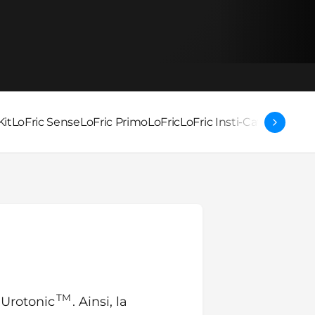
Kit
LoFric Sense
LoFric Primo
LoFric
LoFric Insti-Cath
TM
 Urotonic
. Ainsi, la