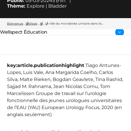
Publié:
05-03-2024
5
min
Thème:
Explore | Bladder
Bienvenue chez Wellspect
Wellspect Éducation
Articles
Le rôle du microbiote urinaire dans le
dysfonctionnement des voies urinaires inférieures :
Wellspect Éducation
une revue systématique
Page parents:
key:article.publicationhighlight
Tiago Antunes-
Lopes, Luis Vale, Ana Margarida Coelho, Carlos
Silva, Malte Rieken, Bogdan Geavlete, Tina Rashid,
Sajjad M. Rahnama, Jean Nicolas Cornu, Tom
Marcelissen Groupe de travail sur l’urologie
fonctionnelle des jeunes urologues universitaires
de l’EAU (YAU) European Urology Focus, 2020 (en
anglais seulement)