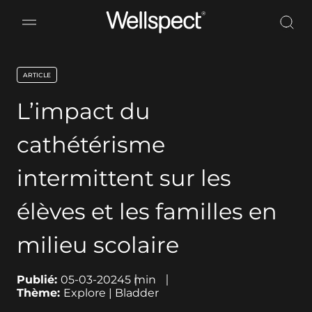
Wellspect
ARTICLE
key:global.content-type:
L’impact du
cathétérisme
intermittent sur les
élèves et les familles en
milieu scolaire
Publié:
05-03-2024
5
min
Thème:
Explore | Bladder